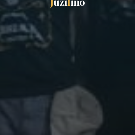
J
u
z
i
l
i
n
o