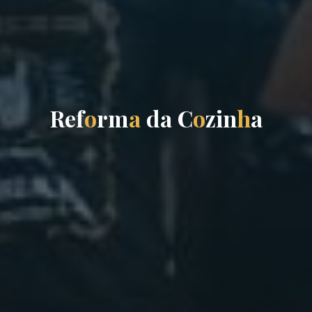
R
e
f
o
r
m
a
d
a
C
o
z
i
n
h
a