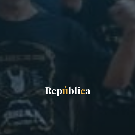
R
e
p
ú
b
l
i
c
a