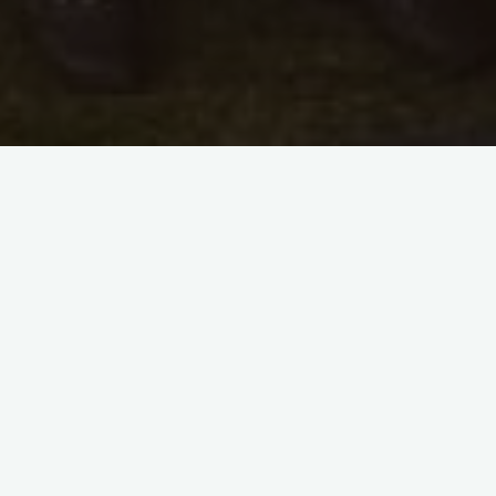
Há alguns anos atrás a Universidade estava
construindo no campus novas casas e
necessitava de um número mínimo de pessoas
para formarem uma república. Sendo assim, a
partir da união de duas outras
Repúblicas:
Berimbau
e
Alcatraz
foi criada a
República Senzala.