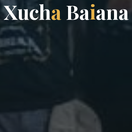
X
u
c
h
a
B
a
i
a
n
a