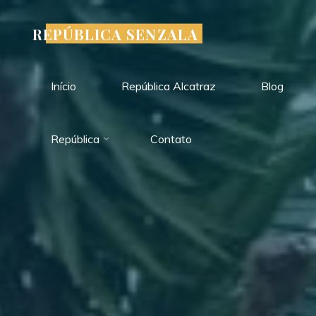
Pular
para
REPÚBLICA SENZALA
o
conteúdo
Início
República Alcatraz
Blog
República
Contato