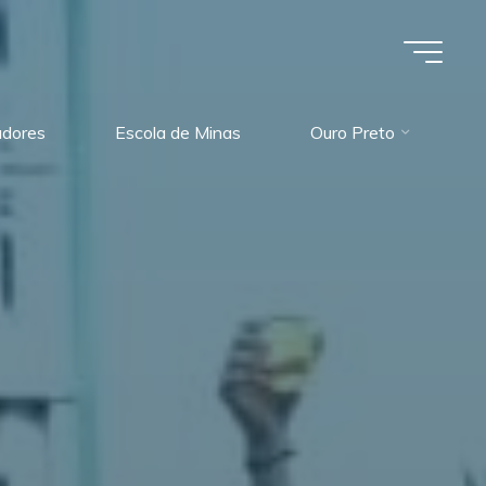
dores
Escola de Minas
Ouro Preto