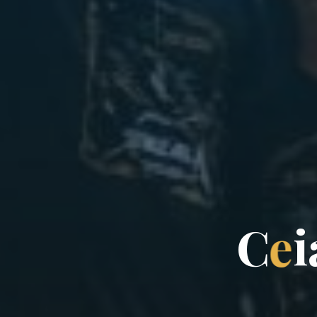
C
e
i