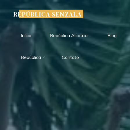
Pular
para
REPÚBLICA SENZALA
o
conteúdo
Início
República Alcatraz
Blog
República
Contato