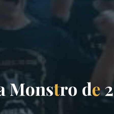
a
M
o
n
s
t
r
o
d
e
2