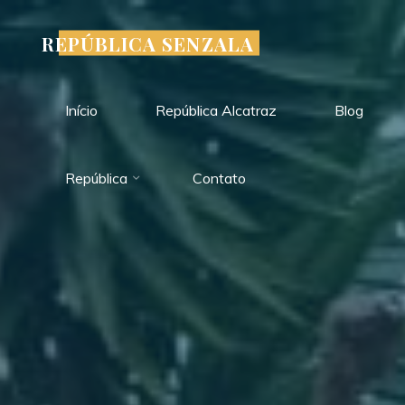
Pular
para
REPÚBLICA SENZALA
o
conteúdo
Início
República Alcatraz
Blog
República
Contato