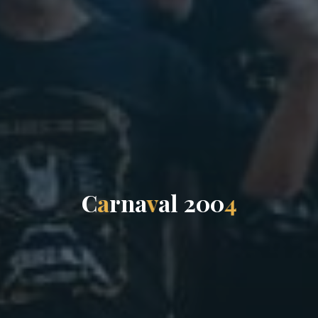
C
a
r
n
a
v
a
l
2
0
0
4