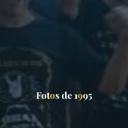
F
o
t
o
s
d
e
1
9
9
5