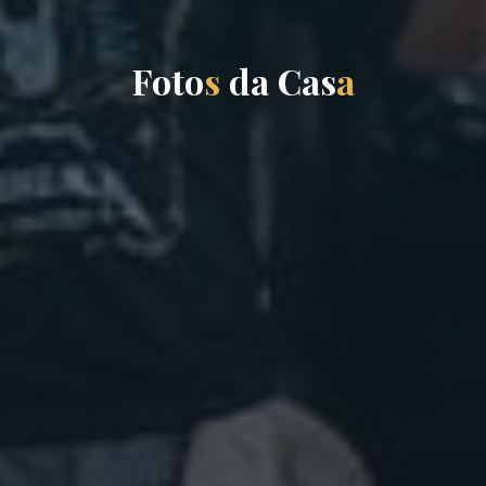
F
o
t
o
s
d
a
C
a
s
a