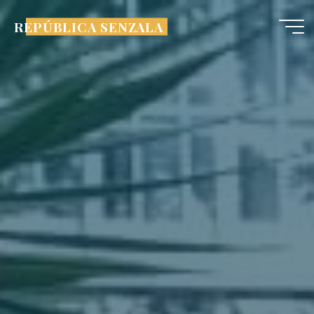
Pular
REPÚBLICA SENZALA
para
o
conteúdo