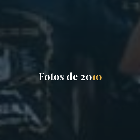
F
o
t
o
s
d
e
2
0
1
0