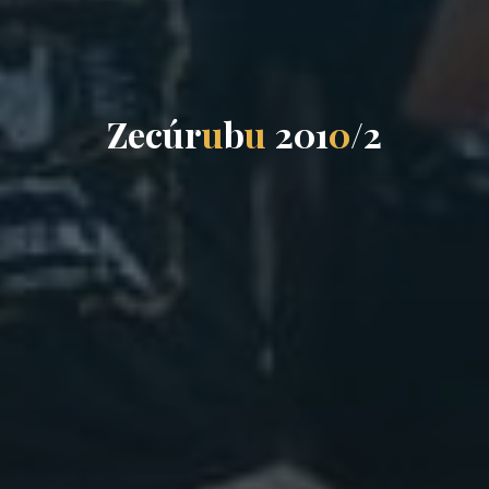
Z
e
c
ú
r
u
b
u
2
0
1
0
/
2