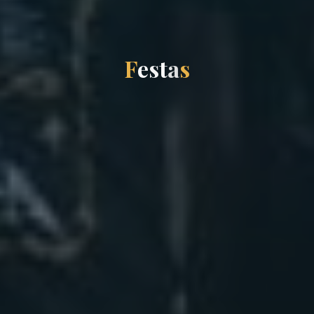
F
e
s
t
a
s