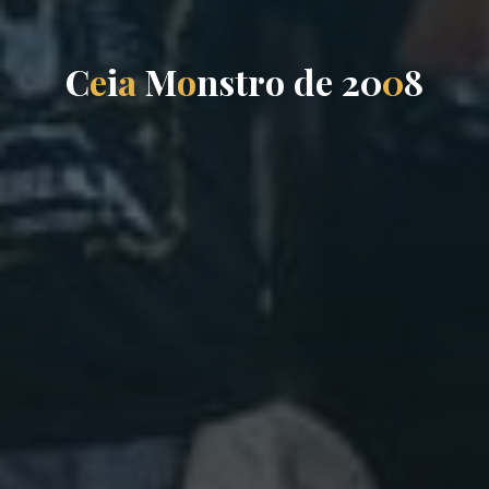
C
e
i
a
M
o
n
s
t
r
o
d
e
2
0
0
8