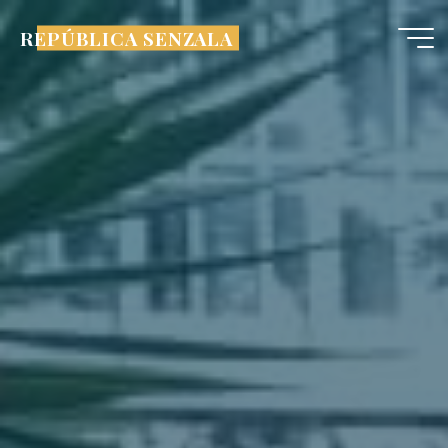
Pular
REPÚBLICA SENZALA
para
o
conteúdo